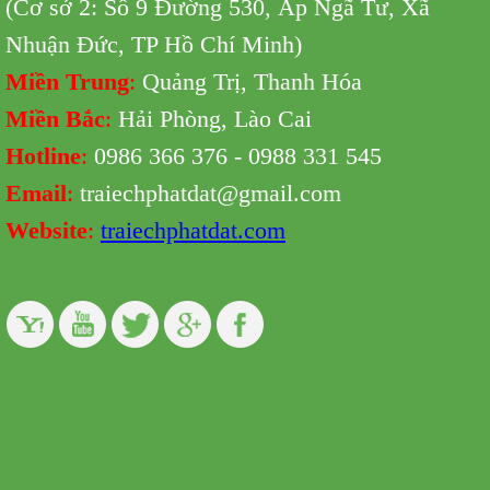
(Cơ sở 2: Số 9 Đường 530,
Ấp Ngã Tư, Xã
Nhuận Đức, TP Hồ Chí Minh
)
Miền Trung
:
Quảng Trị, Thanh Hóa
Miền Bắc
:
Hải Phòng, Lào Cai
Hotline
:
0986 366 376 - 0988 331 545
Email
:
traiechphatdat@gmail.com
Website
:
traiechphatdat.com