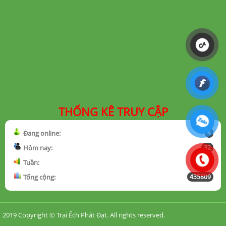
THỐNG KÊ TRUY CẬP
Đang online:
4
Hôm nay:
32
Tuần:
969
Tổng cộng:
435809
2019 Copyright ©
Trại Ếch Phát Đạt
. All rights reserved.