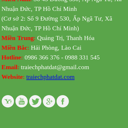
Nhuận Đức, TP Hồ Chí Minh
(Cơ sở 2: Số 9 Đường 530,
Ấp Ngã Tư, Xã
Nhuận Đức, TP Hồ Chí Minh
)
Miền Trung
:
Quảng Trị, Thanh Hóa
Miền Bắc
:
Hải Phòng, Lào Cai
Hotline
:
0986 366 376 - 0988 331 545
Email
:
traiechphatdat@gmail.com
Website
:
traiechphatdat.com