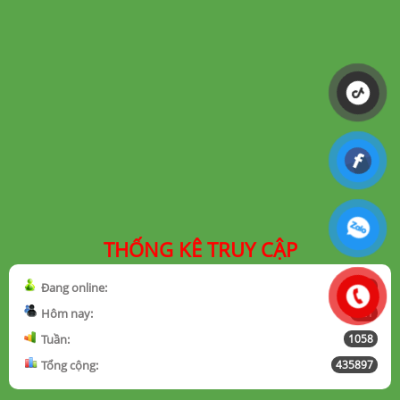
THỐNG KÊ TRUY CẬP
Đang online:
1
Hôm nay:
121
Tuần:
1058
Tổng cộng:
435897