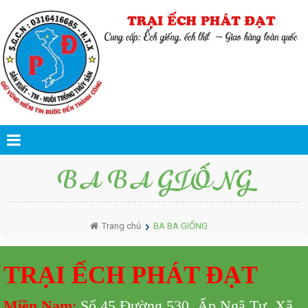
BA BA GIỐNG
Trang chủ
BA BA GIỐNG
TRẠI ẾCH PHÁT ĐẠT
Miền Nam
:
Số 45 Đường 530,
Ấp Ngã Tư, Xã