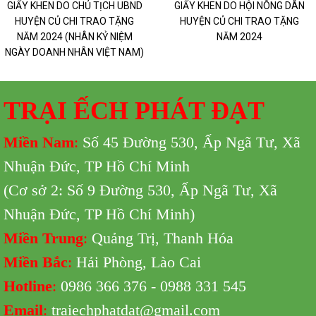
GIẤY KHEN DO CHỦ TỊCH UBND
GIẤY KHEN DO HỘI NÔNG DÂN
HUYỆN CỦ CHI TRAO TẶNG
HUYỆN CỦ CHI TRAO TẶNG
NĂM 2024 (NHÂN KỶ NIỆM
NĂM 2024
NGÀY DOANH NHÂN VIỆT NAM)
TRẠI ẾCH PHÁT ĐẠT
Miền Nam
:
Số 45 Đường 530,
Ấp Ngã Tư, Xã
Nhuận Đức, TP Hồ Chí Minh
(Cơ sở 2: Số 9 Đường 530,
Ấp Ngã Tư, Xã
Nhuận Đức, TP Hồ Chí Minh
)
Miền Trung
:
Quảng Trị, Thanh Hóa
Miền Bắc
:
Hải Phòng, Lào Cai
Hotline
:
0986 366 376 - 0988 331 545
Email
:
traiechphatdat@gmail.com