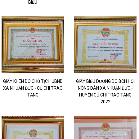
BIỂU
GIẤY KHEN DO CHỦ TỊCH UBND
GIẤY BIỂU DƯƠNG DO BCH HỘI
XÃ NHUẬN ĐỨC - CỦ CHI TRAO
NÔNG DÂN XÃ NHUẬN ĐỨC -
TẶNG
HUYỆN CỦ CHI TRAO TẶNG
2022