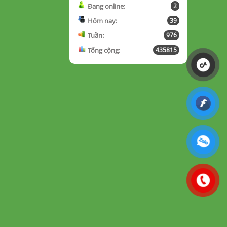
Đang online:
2
Hôm nay:
39
Tuần:
976
Tổng cộng:
435815