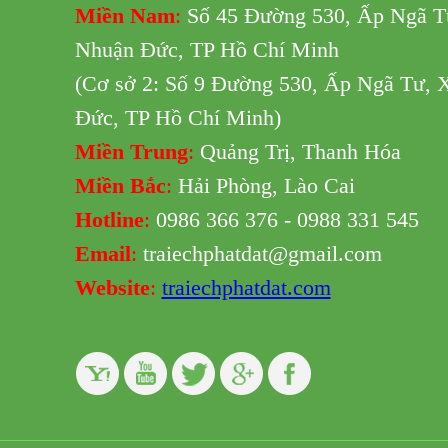
Miền Nam
:
Số 45 Đường 530,
Ấp Ngã T
Nhuận Đức, TP Hồ Chí Minh
(Cơ sở 2: Số 9 Đường 530,
Ấp Ngã Tư, 
Đức, TP Hồ Chí Minh
)
Miền Trung
:
Quảng Trị, Thanh Hóa
Miền Bắc
:
Hải Phòng, Lào Cai
Hotline
:
0986 366 376 - 0988 331 545
Email
:
traiechphatdat@gmail.com
Website
:
traiechphatdat.com