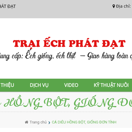
HÁT ĐẠT
Địa chỉ:
 THIỆU
DỊCH VỤ
VIDEO
KỸ THUẬT NUÔI
U HỒNG BỘT, GIỐNG 
Trang chủ
CÁ DIÊU HỒNG BỘT, GIỐNG ĐƠN TÍNH