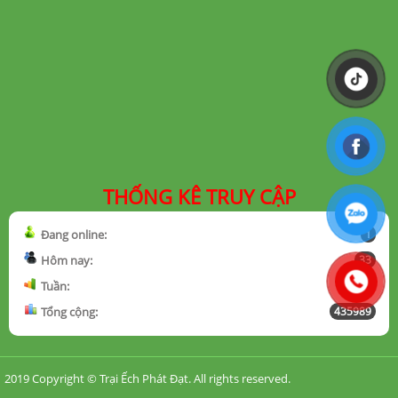
THỐNG KÊ TRUY CẬP
Đang online:
1
Hôm nay:
33
Tuần:
1380
Tổng cộng:
435989
2019 Copyright ©
Trại Ếch Phát Đạt
. All rights reserved.