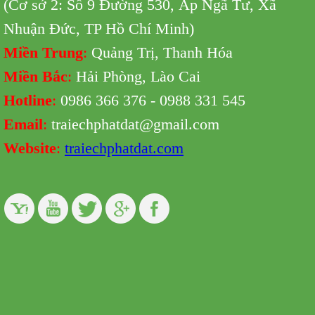
(Cơ sở 2: Số 9 Đường 530,
Ấp Ngã Tư, Xã
Nhuận Đức, TP Hồ Chí Minh
)
Miền Trung
:
Quảng Trị, Thanh Hóa
Miền Bắc
:
Hải Phòng, Lào Cai
Hotline
:
0986 366 376 - 0988 331 545
Email
:
traiechphatdat@gmail.com
Website
:
traiechphatdat.com