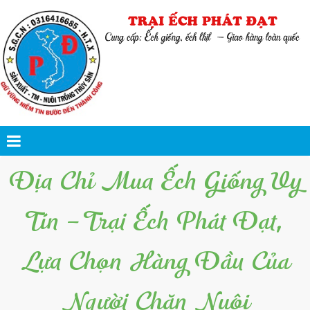
Địa Chỉ Mua Ếch Giống Uy
Tín – Trại Ếch Phát Đạt,
Lựa Chọn Hàng Đầu Của
Người Chăn Nuôi