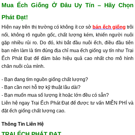
Mua Ếch Giống Ở Đâu Uy Tín – Hãy Chọn
Phát Đạt!
Hiện nay trên thị trường có không ít cơ sở
bán ếch giống
trôi
nổi, không rõ nguồn gốc, chất lượng kém, khiến người nuôi
gặp nhiều rủi ro. Do đó, khi bắt đầu nuôi ếch, điều đầu tiên
bạn nên làm là tìm đúng địa chỉ mua ếch giống uy tín như Trại
Ếch Phát Đạt để đảm bảo hiệu quả cao nhất cho mô hình
chăn nuôi của mình.
- Bạn đang tìm nguồn giống chất lượng?
- Bạn cần nơi hỗ trợ kỹ thuật lâu dài?
- Bạn muốn mua số lượng ít hoặc lớn đều có sẵn?
Liên hệ ngay Trại Ếch Phát Đạt để được tư vấn MIỄN PHÍ và
đặt ếch giống chất lượng cao.
Thông Tin Liên Hệ
TRẠI ẾCH PHÁT ĐẠT