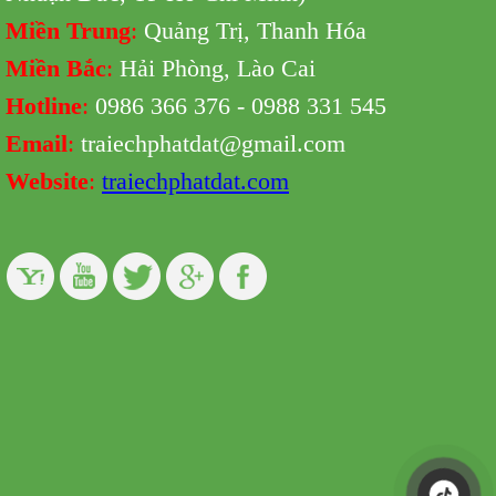
Miền Trung
:
Quảng Trị, Thanh Hóa
Miền Bắc
:
Hải Phòng, Lào Cai
Hotline
:
0986 366 376 - 0988 331 545
Email
:
traiechphatdat@gmail.com
Website
:
traiechphatdat.com