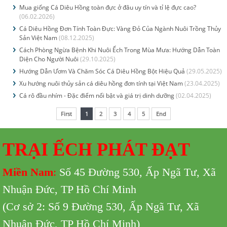
Mua giống Cá Diêu Hồng toàn đực ở đâu uy tín và tỉ lệ đực cao?
(06.02.2026)
Cá Diêu Hồng Đơn Tính Toàn Đực: Vàng Đỏ Của Ngành Nuôi Trồng Thủy
Sản Việt Nam
(08.12.2025)
Cách Phòng Ngừa Bệnh Khi Nuôi Ếch Trong Mùa Mưa: Hướng Dẫn Toàn
Diện Cho Người Nuôi
(29.10.2025)
Hướng Dẫn Ươm Và Chăm Sóc Cá Diêu Hồng Bột Hiệu Quả
(29.05.2025)
Xu hướng nuôi thủy sản cá diêu hồng đơn tính tại Việt Nam
(23.04.2025)
Cá rô đầu nhím - Đặc điểm nổi bật và giá trị dinh dưỡng
(02.04.2025)
First
1
2
3
4
5
End
TRẠI ẾCH PHÁT ĐẠT
Miền Nam
:
Số 45 Đường 530,
Ấp Ngã Tư, Xã
Nhuận Đức, TP Hồ Chí Minh
(Cơ sở 2: Số 9 Đường 530,
Ấp Ngã Tư, Xã
Nhuận Đức, TP Hồ Chí Minh
)