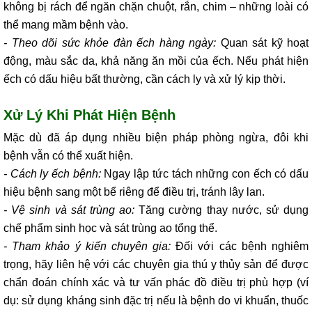
không bị rách để ngăn chặn chuột, rắn, chim – những loài có
thể mang mầm bệnh vào.
- Theo dõi sức khỏe đàn ếch hàng ngày:
Quan sát kỹ hoạt
động, màu sắc da, khả năng ăn mồi của ếch. Nếu phát hiện
ếch có dấu hiệu bất thường, cần cách ly và xử lý kịp thời.
Xử Lý Khi Phát Hiện Bệnh
Mặc dù đã áp dụng nhiều biện pháp phòng ngừa, đôi khi
bệnh vẫn có thể xuất hiện.
- Cách ly ếch bệnh:
Ngay lập tức tách những con ếch có dấu
hiệu bệnh sang một bể riêng để điều trị, tránh lây lan.
- Vệ sinh và sát trùng ao:
Tăng cường thay nước, sử dụng
chế phẩm sinh học và sát trùng ao tổng thể.
- Tham khảo ý kiến chuyên gia:
Đối với các bệnh nghiêm
trọng, hãy liên hệ với các chuyên gia thú y thủy sản để được
chẩn đoán chính xác và tư vấn phác đồ điều trị phù hợp (ví
dụ: sử dụng kháng sinh đặc trị nếu là bệnh do vi khuẩn, thuốc