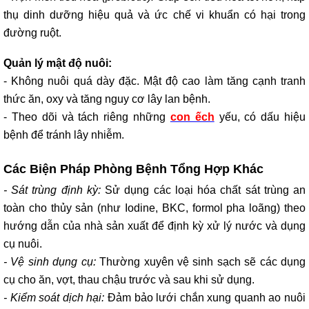
thụ dinh dưỡng hiệu quả và ức chế vi khuẩn có hại trong
đường ruột.
Quản lý mật độ nuôi:
- Không nuôi quá dày đặc. Mật độ cao làm tăng cạnh tranh
thức ăn, oxy và tăng nguy cơ lây lan bệnh.
- Theo dõi và tách riêng những
con ếch
yếu, có dấu hiệu
bệnh để tránh lây nhiễm.
Các Biện Pháp Phòng Bệnh Tổng Hợp Khác
- Sát trùng định kỳ:
Sử dụng các loại hóa chất sát trùng an
toàn cho thủy sản (như Iodine, BKC, formol pha loãng) theo
hướng dẫn của nhà sản xuất để định kỳ xử lý nước và dụng
cụ nuôi.
- Vệ sinh dụng cụ:
Thường xuyên vệ sinh sạch sẽ các dụng
cụ cho ăn, vợt, thau chậu trước và sau khi sử dụng.
- Kiểm soát dịch hại:
Đảm bảo lưới chắn xung quanh ao nuôi