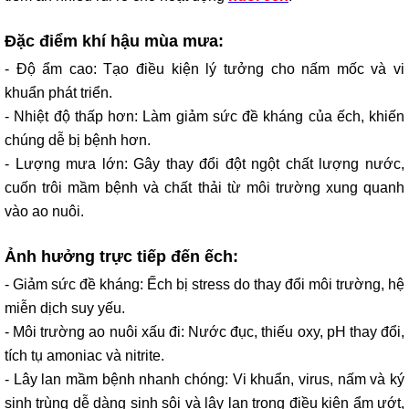
Đặc điểm khí hậu mùa mưa:
- Độ ẩm cao: Tạo điều kiện lý tưởng cho nấm mốc và vi
khuẩn phát triển.
- Nhiệt độ thấp hơn: Làm giảm sức đề kháng của ếch, khiến
chúng dễ bị bệnh hơn.
- Lượng mưa lớn: Gây thay đổi đột ngột chất lượng nước,
cuốn trôi mầm bệnh và chất thải từ môi trường xung quanh
vào ao nuôi.
Ảnh hưởng trực tiếp đến ếch:
- Giảm sức đề kháng: Ếch bị stress do thay đổi môi trường, hệ
miễn dịch suy yếu.
- Môi trường ao nuôi xấu đi: Nước đục, thiếu oxy, pH thay đổi,
tích tụ amoniac và nitrite.
- Lây lan mầm bệnh nhanh chóng: Vi khuẩn, virus, nấm và ký
sinh trùng dễ dàng sinh sôi và lây lan trong điều kiện ẩm ướt,