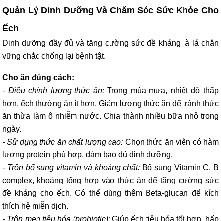
Quản Lý Dinh Dưỡng Và Chăm Sóc Sức Khỏe Cho
Ếch
Dinh dưỡng đầy đủ và tăng cường sức đề kháng là lá chắn
vững chắc chống lại bệnh tật.
Cho ăn đúng cách:
- Điều chỉnh lượng thức ăn:
Trong mùa mưa, nhiệt độ thấp
hơn, ếch thường ăn ít hơn. Giảm lượng thức ăn để tránh thức
ăn thừa làm ô nhiễm nước. Chia thành nhiều bữa nhỏ trong
ngày.
- Sử dụng thức ăn chất lượng cao:
Chọn thức ăn viên có hàm
lượng protein phù hợp, đảm bảo đủ dinh dưỡng.
- Trộn bổ sung vitamin và khoáng chất:
Bổ sung Vitamin C, B
complex, khoáng tổng hợp vào thức ăn để tăng cường sức
đề kháng cho ếch. Có thể dùng thêm Beta-glucan để kích
thích hệ miễn dịch.
- Trộn men tiêu hóa (probiotic):
Giúp ếch tiêu hóa tốt hơn, hấp