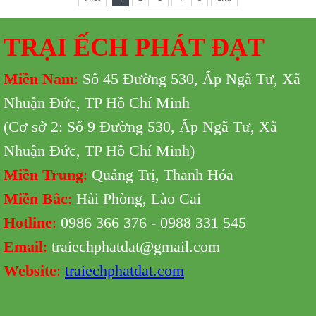
TRẠI ẾCH PHÁT ĐẠT
Miền Nam
:
Số 45 Đường 530,
Ấp Ngã Tư, Xã
Nhuận Đức, TP Hồ Chí Minh
(Cơ sở 2: Số 9 Đường 530,
Ấp Ngã Tư, Xã
Nhuận Đức, TP Hồ Chí Minh
)
Miền Trung
:
Quảng Trị, Thanh Hóa
Miền Bắc
:
Hải Phòng, Lào Cai
Hotline
:
0986 366 376 - 0988 331 545
Email
:
traiechphatdat@gmail.com
Website
:
traiechphatdat.com