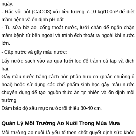
ngày.
- Rắc vôi bột (CaCO3) với liều lượng 7-10 kg/100m² để diệt
mầm bệnh và ổn định pH đất.
- Tu sửa bờ ao, cống thoát nước, lưới chắn để ngăn chặn
mầm bệnh từ bên ngoài và tránh ếch thoát ra ngoài khi nước
lớn.
- Cấp nước và gây màu nước:
Lấy nước sạch vào ao qua lưới lọc để tránh cá tạp và địch
hại.
Gây màu nước bằng cách bón phân hữu cơ (phân chuồng ủ
hoai) hoặc sử dụng các chế phẩm sinh học gây màu nước
chuyên dụng để tạo nguồn thức ăn tự nhiên và ổn định môi
trường.
Đảm bảo độ sâu mực nước tối thiểu 30-40 cm.
Quản Lý Môi Trường Ao Nuôi Trong Mùa Mưa
Môi trường ao nuôi là yếu tố then chốt quyết định sức khỏe