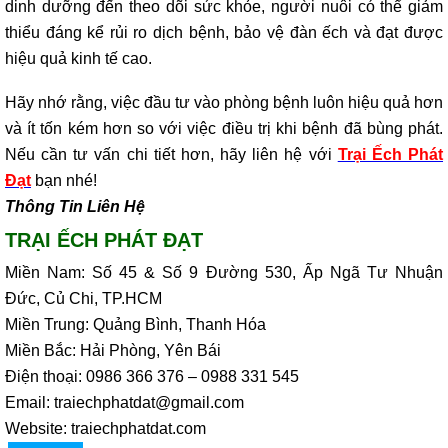
dinh dưỡng đến theo dõi sức khỏe, người nuôi có thể giảm
thiểu đáng kể rủi ro dịch bệnh, bảo vệ đàn ếch và đạt được
hiệu quả kinh tế cao.
Hãy nhớ rằng, việc đầu tư vào phòng bệnh luôn hiệu quả hơn
và ít tốn kém hơn so với việc điều trị khi bệnh đã bùng phát.
Nếu cần tư vấn chi tiết hơn, hãy liên hệ với
Trại Ếch Phát
Đạt
bạn nhé!
Thông Tin Liên Hệ
TRẠI ẾCH PHÁT ĐẠT
Miền Nam: Số 45 & Số 9 Đường 530, Ấp Ngã Tư Nhuận
Đức, Củ Chi, TP.HCM
Miền Trung: Quảng Bình, Thanh Hóa
Miền Bắc: Hải Phòng, Yên Bái
Điện thoại: 0986 366 376 – 0988 331 545
Email: traiechphatdat@gmail.com
Website: traiechphatdat.com