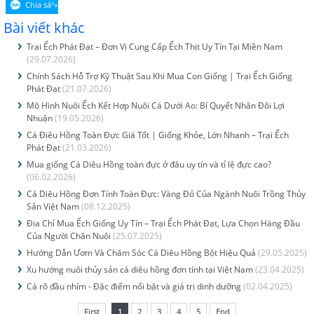
Bài viết khác
Trại Ếch Phát Đạt – Đơn Vị Cung Cấp Ếch Thịt Uy Tín Tại Miền Nam
(29.07.2026)
Chính Sách Hỗ Trợ Kỹ Thuật Sau Khi Mua Con Giống | Trại Ếch Giống
Phát Đạt
(21.07.2026)
Mô Hình Nuôi Ếch Kết Hợp Nuôi Cá Dưới Ao: Bí Quyết Nhân Đôi Lợi
Nhuận
(19.05.2026)
Cá Điêu Hồng Toàn Đực Giá Tốt | Giống Khỏe, Lớn Nhanh – Trại Ếch
Phát Đạt
(21.03.2026)
Mua giống Cá Diêu Hồng toàn đực ở đâu uy tín và tỉ lệ đực cao?
(06.02.2026)
Cá Diêu Hồng Đơn Tính Toàn Đực: Vàng Đỏ Của Ngành Nuôi Trồng Thủy
Sản Việt Nam
(08.12.2025)
Địa Chỉ Mua Ếch Giống Uy Tín – Trại Ếch Phát Đạt, Lựa Chọn Hàng Đầu
Của Người Chăn Nuôi
(25.07.2025)
Hướng Dẫn Ươm Và Chăm Sóc Cá Diêu Hồng Bột Hiệu Quả
(29.05.2025)
Xu hướng nuôi thủy sản cá diêu hồng đơn tính tại Việt Nam
(23.04.2025)
Cá rô đầu nhím - Đặc điểm nổi bật và giá trị dinh dưỡng
(02.04.2025)
First
1
2
3
4
5
End